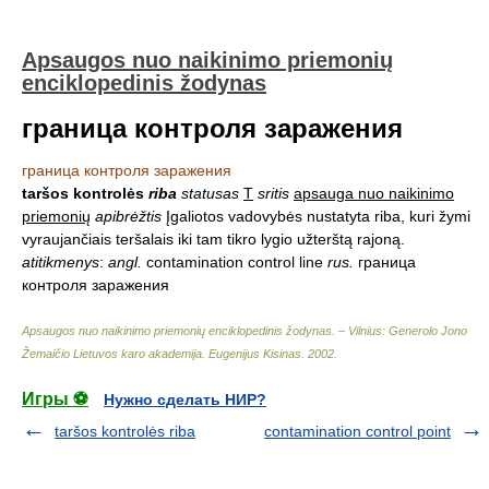
Apsaugos nuo naikinimo priemonių
enciklopedinis žodynas
граница контроля заражения
граница контроля заражения
taršos kontrolės
riba
statusas
T
sritis
apsauga nuo naikinimo
priemonių
apibrėžtis
Įgaliotos vadovybės nustatyta riba, kuri žymi
vyraujančiais teršalais iki tam tikro lygio užterštą rajoną.
atitikmenys
:
angl.
contamination control line
rus.
граница
контроля заражения
Apsaugos nuo naikinimo priemonių enciklopedinis žodynas. – Vilnius: Generolo Jono
Žemaičio Lietuvos karo akademija
.
Eugenijus Kisinas
.
2002
.
Игры ⚽
Нужно сделать НИР?
taršos kontrolės riba
contamination control point