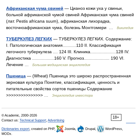
Африканская чума свиней
— Цианоз кожи уха у свиньи,
больной африканской чумой свиней Африканская чума свиней
(лат. Pestis africana suum), африканская лихорадка,
восточноафриканская чума, болезнь Монтгомери …
Википедия
ТУБЕРКУЛЕЗ ЛЕГКИХ
— ТУБЕРКУЛЕЗ ЛЕГКИХ. Содержание:
I. Патологическая анатомия...........110 II. Классификация
легочного туберкулеза .... 124 III. Клиника.....................128 IV.
Диагностика ..................160 V. Прогноз..................... 190 VІ.
Лечение …
Большая медицинская энциклопедия
Пшеница
— (Wheat) Пшеница это широко распространенная
зерновая культура Понятие, классификация, ценность и
питательные свойства сортов пшеницы Содержание
>>>>>>>>>>>>>>> …
Энциклопедия инвестора
© Academic, 2000-2026
18+
Contact us:
Technical Support
,
Advertising
Dictionaries export
, created on PHP,
Joomla,
Drupal,
WordPress,
MODx.