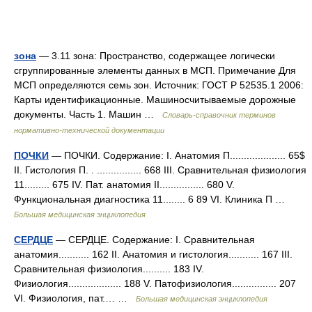
зона
— 3.11 зона: Пространство, содержащее логически
сгруппированные элементы данных в МСП. Примечание Для
МСП определяются семь зон. Источник: ГОСТ Р 52535.1 2006:
Карты идентификационные. Машиносчитываемые дорожные
документы. Часть 1. Машин …
Словарь-справочник терминов
нормативно-технической документации
ПОЧКИ
— ПОЧКИ. Содержание: I. Анатомия П.................... 65$
II. Гистология П. . ................ 668 III. Сравнительная физиология
11......... 675 IV. Пат. анатомия II................ 680 V.
Функциональная диагностика 11........ 6 89 VІ. Клиника П …
Большая медицинская энциклопедия
СЕРДЦЕ
— СЕРДЦЕ. Содержание: I. Сравнительная
анатомия........... 162 II. Анатомия и гистология........... 167 III.
Сравнительная физиология.......... 183 IV.
Физиология................... 188 V. Патофизиология................ 207
VІ. Физиология, пат.… …
Большая медицинская энциклопедия