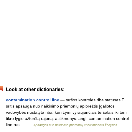
Look at other dictionaries:
contamination control line
— taršos kontrolės riba statusas T
sritis apsauga nuo naikinimo priemonių apibrėžtis Įgaliotos
vadovybės nustatyta riba, kuri žymi vyraujančiais teršalais iki tam
tikro lygio užterštą rajoną. atitikmenys: angl. contamination control
line rus.… …
Apsaugos nuo naikinimo priemonių enciklopedinis žodynas