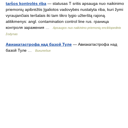
taršos kontrolės riba
— statusas T sritis apsauga nuo naikinimo
priemonių apibrėžtis Įgaliotos vadovybės nustatyta riba, kuri žymi
vyraujančiais teršalais iki tam tikro lygio užterštą rajoną.
atitikmenys: angl. contamination control line rus. граница
контроля заражения …
Apsaugos nuo naikinimo priemonių enciklopedinis
žodynas
Авиакатастрофа над базой Туле
— Авиакатастрофа над
базой Туле …
Википедия